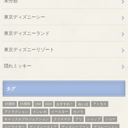
未分類
東京ディズニーシー
東京ディズニーランド
東京ディズニーリゾート
隠れミッキー
タグ
15周年
35周年
CM
D23
おすすめ！
ぬいば
アトモス
アトラクション
インレポ
イースター
カメラ
キャッスルプロジェクション
クリスマス
グリ
ショップ
ショー
シーライダー
ディズニーストア
ディズニーファン
デコレーション