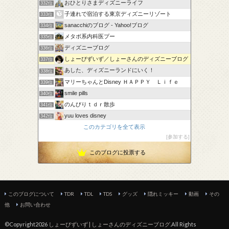
おひとりさまディズニーライフ
332位
子連れで宿泊する東京ディズニーリゾート
333位
sanacchiのブログ - Yahoo!ブログ
334位
メタボ系内科医プー
335位
ディズニーブログ
336位
しょーびずいず／しょーさんのディズニーブログ
337位
あした、ディズニーランドにいく！
338位
マリーちゃんとDisney ＨＡＰＰＹ Ｌｉｆｅ
339位
smile pills
340位
のんびりｔｄｒ散歩
341位
yuu loves disney
342位
このカテゴリを全て表示
I Love Disney
343位
参加する
ディズニー初心者うたのミニーちゃん愛ブログ
344位
このブログに投票する
このブログについて
TDR
TDL
TDS
グッズ
隠れミッキー
動画
その
他
お問い合わせ
©Copyright2026
しょーびずいず | しょーさんのディズニーブログ
.All Rights