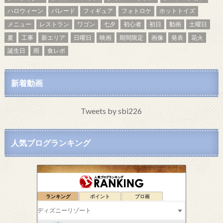
ハロウィーン
パレード
フィギュア
フォトロケ
ホットトイズ
メニュー
レストラン
ワゴン
七夕
初心者
初日
動画
土曜日
夏
工事
新エリア
日曜日
映画
期間限定
画像
発表
花火
誕生日
雨
食レポ
新着動画
Tweets by sbi226
人気ブログランキング
ランキング
ポイント
ブロ画
ドナいち *夢物語*
330位
みーたん主婦のコスパ大好き日記
331位