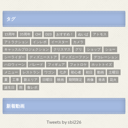
タグ
15周年
35周年
CM
D23
おすすめ！
ぬいば
アトモス
アトラクション
インレポ
イースター
カメラ
キャッスルプロジェクション
クリスマス
グリ
ショップ
ショー
シーライダー
ディズニーストア
ディズニーファン
デコレーション
ハロウィーン
パレード
フィギュア
フォトロケ
ホットトイズ
メニュー
レストラン
ワゴン
七夕
初心者
初日
動画
土曜日
夏
工事
新エリア
日曜日
映画
期間限定
画像
発表
花火
誕生日
雨
食レポ
新着動画
Tweets by sbi226