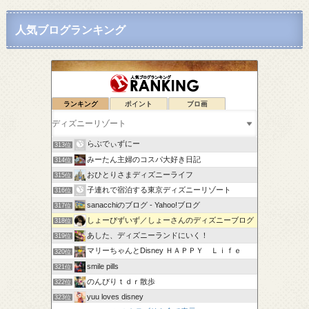
人気ブログランキング
ランキング
ポイント
ブロ画
Disney1年生
311位
ドナいち *夢物語*
312位
らぶでぃずにー
313位
みーたん主婦のコスパ大好き日記
314位
おひとりさまディズニーライフ
315位
子連れで宿泊する東京ディズニーリゾート
316位
sanacchiのブログ - Yahoo!ブログ
317位
しょーびずいず／しょーさんのディズニーブログ
318位
あした、ディズニーランドにいく！
319位
マリーちゃんとDisney ＨＡＰＰＹ Ｌｉｆｅ
320位
smile pills
321位
のんびりｔｄｒ散歩
322位
yuu loves disney
323位