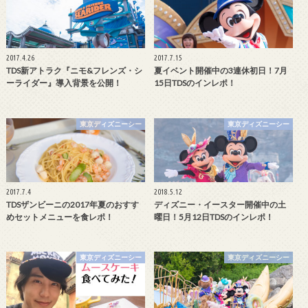
2017.4.26
2017.7.15
TDS新アトラク『ニモ&フレンズ・シ
夏イベント開催中の3連休初日！7月
ーライダー』導入背景を公開！
15日TDSのインレポ！
東京ディズニーシー
東京ディズニーシー
2017.7.4
2018.5.12
TDSザンビーニの2017年夏のおすす
ディズニー・イースター開催中の土
めセットメニューを食レポ！
曜日！5月12日TDSのインレポ！
東京ディズニーシー
東京ディズニーシー