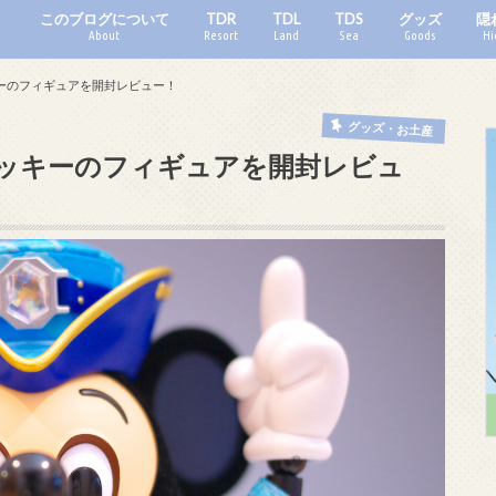
このブログについて
TDR
TDL
TDS
グッズ
隠
About
Resort
Land
Sea
Goods
Hi
キーのフィギュアを開封レビュー！
グッズ・お土産
ミッキーのフィギュアを開封レビュ