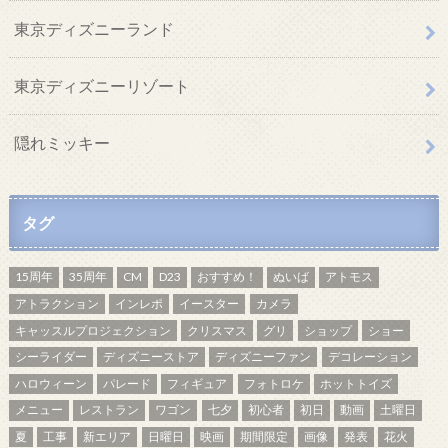
東京ディズニーランド
東京ディズニーリゾート
隠れミッキー
タグ
15周年
35周年
CM
D23
おすすめ！
ぬいば
アトモス
アトラクション
インレポ
イースター
カメラ
キャッスルプロジェクション
クリスマス
グリ
ショップ
ショー
シーライダー
ディズニーストア
ディズニーファン
デコレーション
ハロウィーン
パレード
フィギュア
フォトロケ
ホットトイズ
メニュー
レストラン
ワゴン
七夕
初心者
初日
動画
土曜日
夏
工事
新エリア
日曜日
映画
期間限定
画像
発表
花火