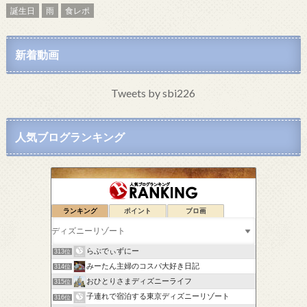
誕生日
雨
食レポ
新着動画
Tweets by sbi226
人気ブログランキング
ランキング
ポイント
ブロ画
Disney1年生
311位
ドナいち *夢物語*
312位
らぶでぃずにー
313位
みーたん主婦のコスパ大好き日記
314位
おひとりさまディズニーライフ
315位
子連れで宿泊する東京ディズニーリゾート
316位