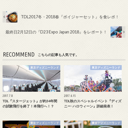
TDL2017冬・2018春『ボイジャーセット』を食レポ！
最終日2月12日の『D23 Expo Japan 2018』をレポート！
RECOMMEND
こちらの記事も人気です。
東京ディズニーランド
東京ディズニーランド
2017.7.8
2017.6.15
TDL『スタージェット』が約34年間
TDL秋のスペシャルイベント『ディズ
の試験飛行を終了！本飛行へ！？
ニー･ハロウィーン』詳細発表！
東京ディズニーランド
東京ディズニーランド