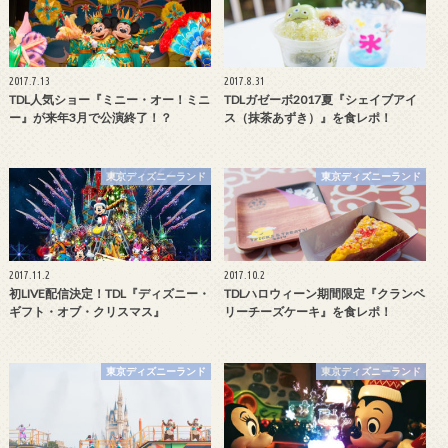
2017.7.13
2017.8.31
TDL人気ショー『ミニー・オー！ミニ
TDLガゼーボ2017夏『シェイブアイ
ー』が来年3月で公演終了！？
ス（抹茶あずき）』を食レポ！
東京ディズニーランド
東京ディズニーランド
2017.11.2
2017.10.2
初LIVE配信決定！TDL『ディズニー・
TDLハロウィーン期間限定『クランベ
ギフト・オブ・クリスマス』
リーチーズケーキ』を食レポ！
東京ディズニーランド
東京ディズニーランド