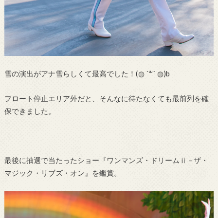
雪の演出がアナ雪らしくて最高でした！(◍ ´꒳` ◍)b
フロート停止エリア外だと、そんなに待たなくても最前列を確
保できました。
最後に抽選で当たったショー『ワンマンズ・ドリームⅱ – ザ・
マジック・リブズ・オン』を鑑賞。