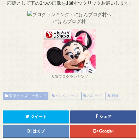
応援として下の2つの画像を1回ずつクリックお願いします↓
にほんブログ村
人気ブログランキング
東京ディズニーランド
ハロウィーン
パレード
画像
ツイート
シェア
はてブ
Google+