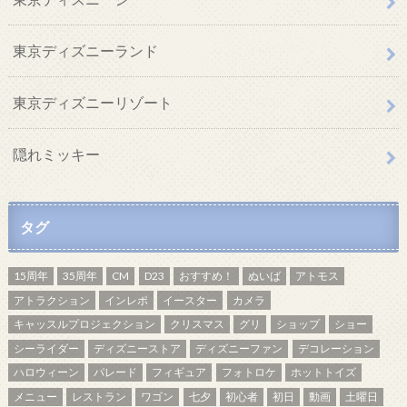
東京ディズニーランド
東京ディズニーリゾート
隠れミッキー
タグ
15周年
35周年
CM
D23
おすすめ！
ぬいば
アトモス
アトラクション
インレポ
イースター
カメラ
キャッスルプロジェクション
クリスマス
グリ
ショップ
ショー
シーライダー
ディズニーストア
ディズニーファン
デコレーション
ハロウィーン
パレード
フィギュア
フォトロケ
ホットトイズ
メニュー
レストラン
ワゴン
七夕
初心者
初日
動画
土曜日