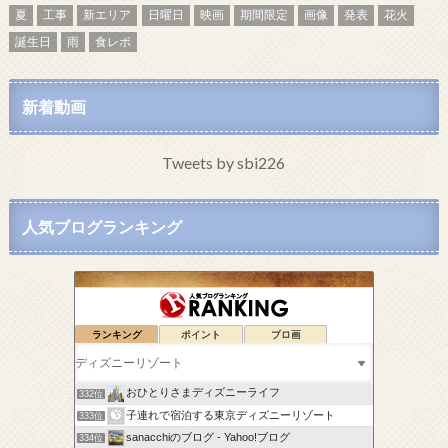
夏
工事
新エリア
日曜日
映画
期間限定
画像
発表
花火
誕生日
雨
食レポ
新着動画
Tweets by sbi226
人気ブログランキング
ランキング
ポイント
ブロ画
ドナいち *夢物語*
330位
みーたん主婦のコスパ大好き日記
331位
おひとりさまディズニーライフ
332位
子連れで宿泊する東京ディズニーリゾート
333位
sanacchiのブログ - Yahoo!ブログ
334位