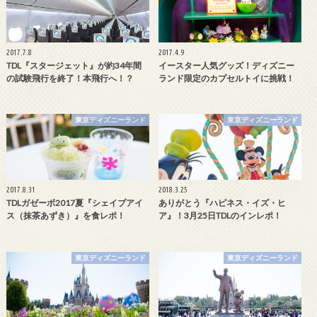
2017.7.8
2017.4.9
TDL『スタージェット』が約34年間
イースター人気グッズ！ディズニー
の試験飛行を終了！本飛行へ！？
ランド限定のカプセルトイに挑戦！
東京ディズニーランド
東京ディズニーランド
2017.8.31
2018.3.25
TDLガゼーボ2017夏『シェイブアイ
ありがとう『ハピネス・イズ・ヒ
ス（抹茶あずき）』を食レポ！
ア』！3月25日TDLのインレポ！
東京ディズニーランド
東京ディズニーランド