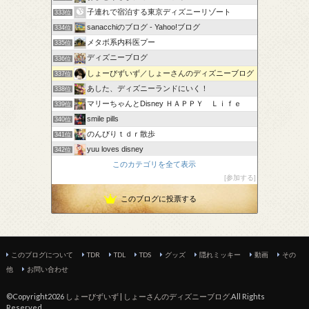
子連れで宿泊する東京ディズニーリゾート
333位
sanacchiのブログ - Yahoo!ブログ
334位
メタボ系内科医プー
335位
ディズニーブログ
336位
しょーびずいず／しょーさんのディズニーブログ
337位
あした、ディズニーランドにいく！
338位
マリーちゃんとDisney ＨＡＰＰＹ Ｌｉｆｅ
339位
smile pills
340位
のんびりｔｄｒ散歩
341位
yuu loves disney
342位
このカテゴリを全て表示
I Love Disney
343位
参加する
ディズニー初心者うたのミニーちゃん愛ブログ
344位
このブログに投票する
このブログについて
TDR
TDL
TDS
グッズ
隠れミッキー
動画
その
他
お問い合わせ
©Copyright2026
しょーびずいず | しょーさんのディズニーブログ
.All Rights
Reserved.