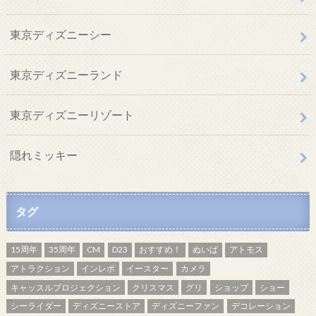
東京ディズニーシー
東京ディズニーランド
東京ディズニーリゾート
隠れミッキー
タグ
15周年
35周年
CM
D23
おすすめ！
ぬいば
アトモス
アトラクション
インレポ
イースター
カメラ
キャッスルプロジェクション
クリスマス
グリ
ショップ
ショー
シーライダー
ディズニーストア
ディズニーファン
デコレーション