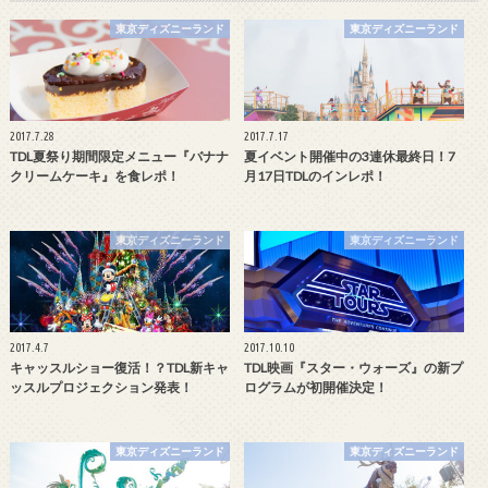
東京ディズニーランド
東京ディズニーランド
2017.7.28
2017.7.17
TDL夏祭り期間限定メニュー『バナナ
夏イベント開催中の3連休最終日！7
クリームケーキ』を食レポ！
月17日TDLのインレポ！
東京ディズニーランド
東京ディズニーランド
2017.4.7
2017.10.10
キャッスルショー復活！？TDL新キャ
TDL映画『スター・ウォーズ』の新プ
ッスルプロジェクション発表！
ログラムが初開催決定！
東京ディズニーランド
東京ディズニーランド