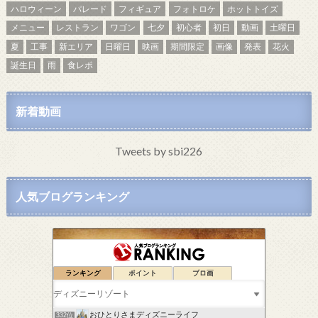
ハロウィーン
パレード
フィギュア
フォトロケ
ホットトイズ
メニュー
レストラン
ワゴン
七夕
初心者
初日
動画
土曜日
夏
工事
新エリア
日曜日
映画
期間限定
画像
発表
花火
誕生日
雨
食レポ
新着動画
Tweets by sbi226
人気ブログランキング
ランキング
ポイント
ブロ画
ドナいち *夢物語*
330位
みーたん主婦のコスパ大好き日記
331位
おひとりさまディズニーライフ
332位